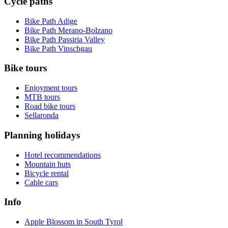
Cycle paths
Bike Path Adige
Bike Path Merano-Bolzano
Bike Path Passiria Valley
Bike Path Vinschgau
Bike tours
Enjoyment tours
MTB tours
Road bike tours
Sellaronda
Planning holidays
Hotel recommendations
Mountain huts
Bicycle rental
Cable cars
Info
Apple Blossom in South Tyrol