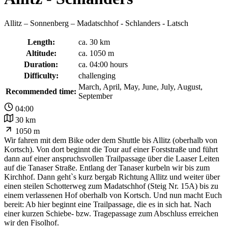
Allitz – Sonnenberg – Madatschhof - Schlanders - Latsch
Length:
ca. 30 km
Altitude:
ca. 1050 m
Duration:
ca. 04:00 hours
Difficulty:
challenging
March, April, May, June, July, August,
Recommended time:
September
04:00
30 km
1050 m
Wir fahren mit dem Bike oder dem Shuttle bis Allitz (oberhalb von
Kortsch). Von dort beginnt die Tour auf einer Forststraße und führt
dann auf einer anspruchsvollen Trailpassage über die Laaser Leiten
auf die Tanaser Straße. Entlang der Tanaser kurbeln wir bis zum
Kirchhof. Dann geht`s kurz bergab Richtung Allitz und weiter über
einen steilen Schotterweg zum Madatschhof (Steig Nr. 15A) bis zu
einem verlassenen Hof oberhalb von Kortsch. Und nun macht Euch
bereit: Ab hier beginnt eine Trailpassage, die es in sich hat. Nach
einer kurzen Schiebe- bzw. Tragepassage zum Abschluss erreichen
wir den Fisolhof.