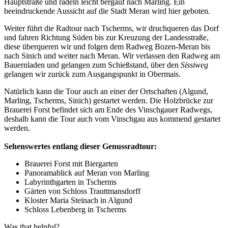
Hauptstraße und radeln leicht bergauf nach Marling. Ein
beeindruckende Aussicht auf die Stadt Meran wird hier geboten.
Weiter führt die Radtour nach Tscherms, wir druchqueren das Dorf
und fahren Richtung Süden bis zur Kreuzung der Landesstraße,
diese überqueren wir und folgen dem Radweg Bozen-Meran bis
nach Sinich und weiter nach Meran. Wir verlassen den Radweg am
Bauernladen und gelangen zum Schießstand, über den
Sissiweg
gelangen wir zurück zum Ausgangspunkt in Obermais.
Natürlich kann die Tour auch an einer der Ortschaften (Algund,
Marling, Tscherms, Sinich) gestartet werden. Die Holzbrücke zur
Brauerei Forst befindet sich am Ende des Vinschgauer Radwegs,
deshalb kann die Tour auch vom Vinschgau aus kommend gestartet
werden.
Sehenswertes entlang dieser Genussradtour:
Brauerei Forst mit Biergarten
Panoramablick auf Meran von Marling
Labyrinthgarten in Tscherms
Gärten von Schloss Trauttmansdorff
Kloster Maria Steinach in Algund
Schloss Lebenberg in Tscherms
Was that helpful?