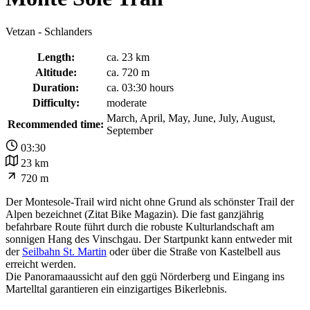
Vetzan - Schlanders
Length:
ca. 23 km
Altitude:
ca. 720 m
Duration:
ca. 03:30 hours
Difficulty:
moderate
March, April, May, June, July, August,
Recommended time:
September
03:30
23 km
720 m
Der Montesole-Trail wird nicht ohne Grund als schönster Trail der
Alpen bezeichnet (Zitat Bike Magazin). Die fast ganzjährig
befahrbare Route führt durch die robuste Kulturlandschaft am
sonnigen Hang des Vinschgau. Der Startpunkt kann entweder mit
der
Seilbahn St. Martin
oder über die Straße von Kastelbell aus
erreicht werden.
Die Panoramaaussicht auf den ggü Nörderberg und Eingang ins
Martelltal garantieren ein einzigartiges Bikerlebnis.