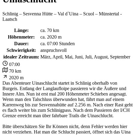
Schlinig – Sesvenna Hütte – Val d`Uina – Scuol – Münstertal -
Laatsch
Länge:
ca. 70 km
Höhenmeter:
ca. 2020 m
Dauer:
ca. 07:00 Stunden
Schwierigkeit:
anspruchsvoll
idealer Zeitraum:
März, April, Mai, Juni, Juli, August, September
07:00
70 km
2020 m
Das Abenteuer Uinaschlucht startet in Schlinig oberhalb von
Burgeis. Entlang der Langlaufloipe passieren wir die Äußere und
Innere Alm. Nun ist erst mal 200 Höhenmeter Schieben angesagt.
Wenn man den Talschluss überwunden hat, fährt man auf einem
Karrenweg bis zur Sesvennahütte auf 2.256 m. Nach einer Rast geht
es flach weiter bis zum Schlinigpass. Nach dem Passieren der I/CH
Grenze erreicht man über fahrbare Trails die Uinaschlucht.
Bitte überschätzen Sie Ihr Können nicht, denn Fehler werden hier
nicht verziehen. Hat man die Schlucht passiert, öffnet sich das Uina