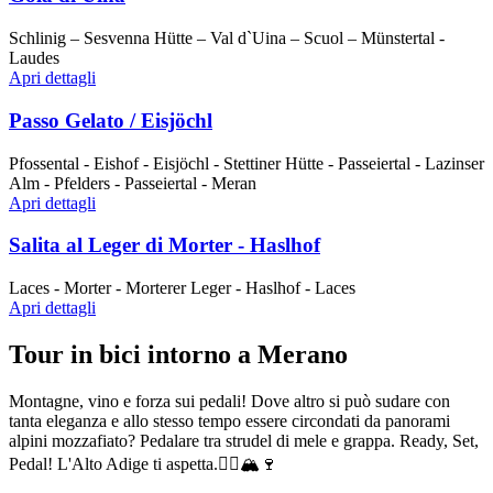
Schlinig – Sesvenna Hütte – Val d`Uina – Scuol – Münstertal -
Laudes
Apri dettagli
Passo Gelato / Eisjöchl
Pfossental - Eishof - Eisjöchl - Stettiner Hütte - Passeiertal - Lazinser
Alm - Pfelders - Passeiertal - Meran
Apri dettagli
Salita al Leger di Morter - Haslhof
Laces - Morter - Morterer Leger - Haslhof - Laces
Apri dettagli
Tour in bici intorno a Merano
Montagne, vino e forza sui pedali! Dove altro si può sudare con
tanta eleganza e allo stesso tempo essere circondati da panorami
alpini mozzafiato? Pedalare tra strudel di mele e grappa. Ready, Set,
Pedal! L'Alto Adige ti aspetta.🚴‍♂️🏔🍷