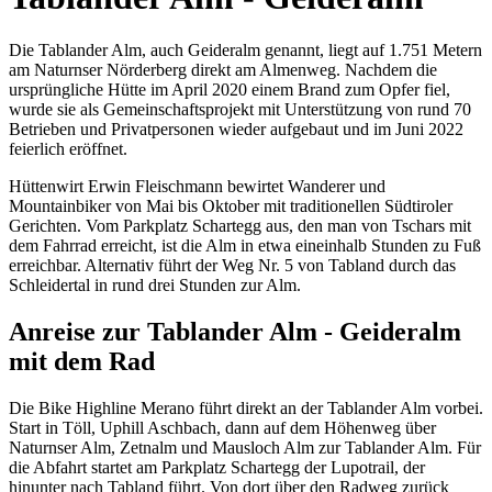
Die Tablander Alm, auch Geideralm genannt, liegt auf 1.751 Metern
am Naturnser Nörderberg direkt am Almenweg. Nachdem die
ursprüngliche Hütte im April 2020 einem Brand zum Opfer fiel,
wurde sie als Gemeinschaftsprojekt mit Unterstützung von rund 70
Betrieben und Privatpersonen wieder aufgebaut und im Juni 2022
feierlich eröffnet.
Hüttenwirt Erwin Fleischmann bewirtet Wanderer und
Mountainbiker von Mai bis Oktober mit traditionellen Südtiroler
Gerichten. Vom Parkplatz Schartegg aus, den man von Tschars mit
dem Fahrrad erreicht, ist die Alm in etwa eineinhalb Stunden zu Fuß
erreichbar. Alternativ führt der Weg Nr. 5 von Tabland durch das
Schleidertal in rund drei Stunden zur Alm.
Anreise zur Tablander Alm - Geideralm
mit dem Rad
Die Bike Highline Merano führt direkt an der Tablander Alm vorbei.
Start in Töll, Uphill Aschbach, dann auf dem Höhenweg über
Naturnser Alm, Zetnalm und Mausloch Alm zur Tablander Alm. Für
die Abfahrt startet am Parkplatz Schartegg der Lupotrail, der
hinunter nach Tabland führt. Von dort über den Radweg zurück