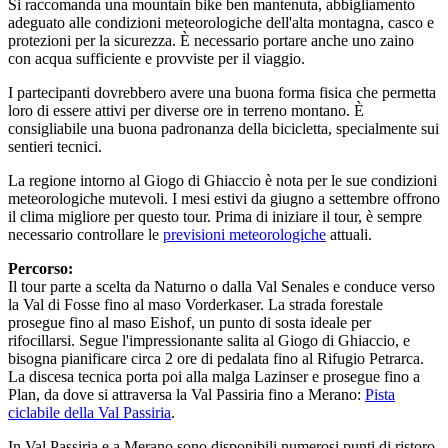
Si raccomanda una mountain bike ben mantenuta, abbigliamento
adeguato alle condizioni meteorologiche dell'alta montagna, casco e
protezioni per la sicurezza. È necessario portare anche uno zaino
con acqua sufficiente e provviste per il viaggio.
I partecipanti dovrebbero avere una buona forma fisica che permetta
loro di essere attivi per diverse ore in terreno montano. È
consigliabile una buona padronanza della bicicletta, specialmente sui
sentieri tecnici.
La regione intorno al Giogo di Ghiaccio è nota per le sue condizioni
meteorologiche mutevoli. I mesi estivi da giugno a settembre offrono
il clima migliore per questo tour. Prima di iniziare il tour, è sempre
necessario controllare le
previsioni meteorologiche
attuali.
Percorso:
Il tour parte a scelta da Naturno o dalla Val Senales e conduce verso
la Val di Fosse fino al maso Vorderkaser. La strada forestale
prosegue fino al maso Eishof, un punto di sosta ideale per
rifocillarsi. Segue l'impressionante salita al Giogo di Ghiaccio, e
bisogna pianificare circa 2 ore di pedalata fino al Rifugio Petrarca.
La discesa tecnica porta poi alla malga Lazinser e prosegue fino a
Plan, da dove si attraversa la Val Passiria fino a Merano:
Pista
ciclabile della Val Passiria
.
In Val Passiria e a Merano sono disponibili numerosi punti di ristoro