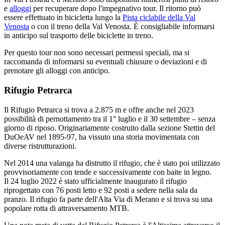
e
alloggi
per recuperare dopo l'impegnativo tour. Il ritorno può
essere effettuato in bicicletta lungo la
Pista ciclabile della Val
Venosta
o con il treno della Val Venosta. È consigliabile informarsi
in anticipo sul trasporto delle biciclette in treno.
Per questo tour non sono necessari permessi speciali, ma si
raccomanda di informarsi su eventuali chiusure o deviazioni e di
prenotare gli alloggi con anticipo.
Rifugio Petrarca
Il Rifugio Petrarca si trova a 2.875 m e offre anche nel 2023
possibilità di pernottamento tra il 1° luglio e il 30 settembre – senza
giorno di riposo. Originariamente costruito dalla sezione Stettin del
DuOeAV nel 1895-97, ha vissuto una storia movimentata con
diverse ristrutturazioni.
Nel 2014 una valanga ha distrutto il rifugio, che è stato poi utilizzato
provvisoriamente con tende e successivamente con baite in legno.
Il 24 luglio 2022 è stato ufficialmente inaugurato il rifugio
riprogettato con 76 posti letto e 92 posti a sedere nella sala da
pranzo. Il rifugio fa parte dell'Alta Via di Merano e si trova su una
popolare rotta di attraversamento MTB.