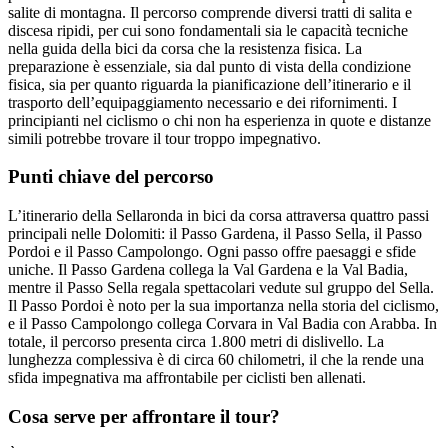
salite di montagna. Il percorso comprende diversi tratti di salita e
discesa ripidi, per cui sono fondamentali sia le capacità tecniche
nella guida della bici da corsa che la resistenza fisica. La
preparazione è essenziale, sia dal punto di vista della condizione
fisica, sia per quanto riguarda la pianificazione dell’itinerario e il
trasporto dell’equipaggiamento necessario e dei rifornimenti. I
principianti nel ciclismo o chi non ha esperienza in quote e distanze
simili potrebbe trovare il tour troppo impegnativo.
Punti chiave del percorso
L’itinerario della Sellaronda in bici da corsa attraversa quattro passi
principali nelle Dolomiti: il Passo Gardena, il Passo Sella, il Passo
Pordoi e il Passo Campolongo. Ogni passo offre paesaggi e sfide
uniche. Il Passo Gardena collega la Val Gardena e la Val Badia,
mentre il Passo Sella regala spettacolari vedute sul gruppo del Sella.
Il Passo Pordoi è noto per la sua importanza nella storia del ciclismo,
e il Passo Campolongo collega Corvara in Val Badia con Arabba. In
totale, il percorso presenta circa 1.800 metri di dislivello. La
lunghezza complessiva è di circa 60 chilometri, il che la rende una
sfida impegnativa ma affrontabile per ciclisti ben allenati.
Cosa serve per affrontare il tour?