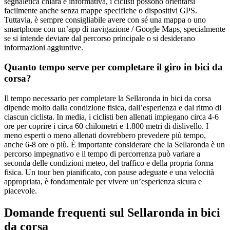
segnaletica chiara e informativa, i ciclisti possono orientarsi
facilmente anche senza mappe specifiche o dispositivi GPS.
Tuttavia, è sempre consigliabile avere con sé una mappa o uno
smartphone con un’app di navigazione / Google Maps, specialmente
se si intende deviare dal percorso principale o si desiderano
informazioni aggiuntive.
Quanto tempo serve per completare il giro in bici da
corsa?
Il tempo necessario per completare la Sellaronda in bici da corsa
dipende molto dalla condizione fisica, dall’esperienza e dal ritmo di
ciascun ciclista. In media, i ciclisti ben allenati impiegano circa 4-6
ore per coprire i circa 60 chilometri e 1.800 metri di dislivello. I
meno esperti o meno allenati dovrebbero prevedere più tempo,
anche 6-8 ore o più. È importante considerare che la Sellaronda è un
percorso impegnativo e il tempo di percorrenza può variare a
seconda delle condizioni meteo, del traffico e della propria forma
fisica. Un tour ben pianificato, con pause adeguate e una velocità
appropriata, è fondamentale per vivere un’esperienza sicura e
piacevole.
Domande frequenti sul Sellaronda in bici
da corsa