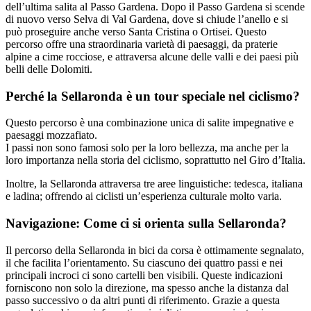
dell’ultima salita al Passo Gardena. Dopo il Passo Gardena si scende
di nuovo verso Selva di Val Gardena, dove si chiude l’anello e si
può proseguire anche verso Santa Cristina o Ortisei. Questo
percorso offre una straordinaria varietà di paesaggi, da praterie
alpine a cime rocciose, e attraversa alcune delle valli e dei paesi più
belli delle Dolomiti.
Perché la Sellaronda è un tour speciale nel ciclismo?
Questo percorso è una combinazione unica di salite impegnative e
paesaggi mozzafiato.
I passi non sono famosi solo per la loro bellezza, ma anche per la
loro importanza nella storia del ciclismo, soprattutto nel Giro d’Italia.
Inoltre, la Sellaronda attraversa tre aree linguistiche: tedesca, italiana
e ladina; offrendo ai ciclisti un’esperienza culturale molto varia.
Navigazione: Come ci si orienta sulla Sellaronda?
Il percorso della Sellaronda in bici da corsa è ottimamente segnalato,
il che facilita l’orientamento. Su ciascuno dei quattro passi e nei
principali incroci ci sono cartelli ben visibili. Queste indicazioni
forniscono non solo la direzione, ma spesso anche la distanza dal
passo successivo o da altri punti di riferimento. Grazie a questa