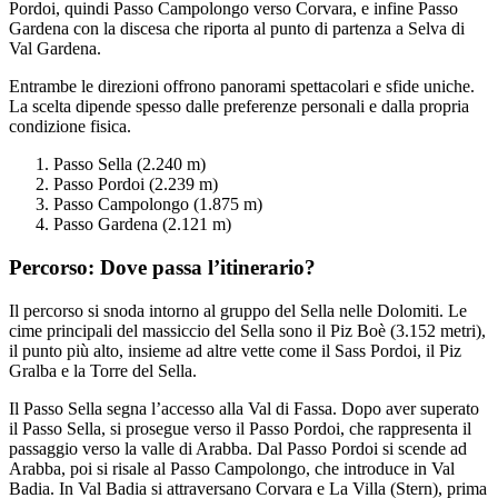
Pordoi, quindi Passo Campolongo verso Corvara, e infine Passo
Gardena con la discesa che riporta al punto di partenza a Selva di
Val Gardena.
Entrambe le direzioni offrono panorami spettacolari e sfide uniche.
La scelta dipende spesso dalle preferenze personali e dalla propria
condizione fisica.
Passo Sella (2.240 m)
Passo Pordoi (2.239 m)
Passo Campolongo (1.875 m)
Passo Gardena (2.121 m)
Percorso: Dove passa l’itinerario?
Il percorso si snoda intorno al gruppo del Sella nelle Dolomiti. Le
cime principali del massiccio del Sella sono il Piz Boè (3.152 metri),
il punto più alto, insieme ad altre vette come il Sass Pordoi, il Piz
Gralba e la Torre del Sella.
Il Passo Sella segna l’accesso alla Val di Fassa. Dopo aver superato
il Passo Sella, si prosegue verso il Passo Pordoi, che rappresenta il
passaggio verso la valle di Arabba. Dal Passo Pordoi si scende ad
Arabba, poi si risale al Passo Campolongo, che introduce in Val
Badia. In Val Badia si attraversano Corvara e La Villa (Stern), prima