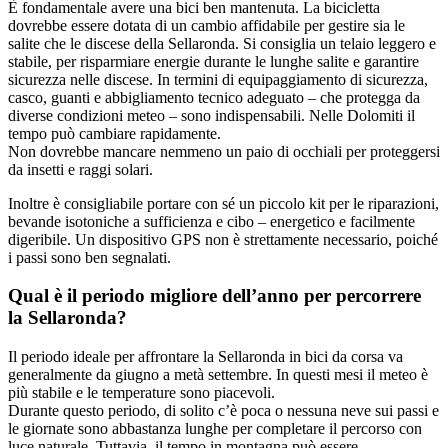
È fondamentale avere una bici ben mantenuta. La bicicletta
dovrebbe essere dotata di un cambio affidabile per gestire sia le
salite che le discese della Sellaronda. Si consiglia un telaio leggero e
stabile, per risparmiare energie durante le lunghe salite e garantire
sicurezza nelle discese. In termini di equipaggiamento di sicurezza,
casco, guanti e abbigliamento tecnico adeguato – che protegga da
diverse condizioni meteo – sono indispensabili. Nelle Dolomiti il
tempo può cambiare rapidamente.
Non dovrebbe mancare nemmeno un paio di occhiali per proteggersi
da insetti e raggi solari.
Inoltre è consigliabile portare con sé un piccolo kit per le riparazioni,
bevande isotoniche a sufficienza e cibo – energetico e facilmente
digeribile. Un dispositivo GPS non è strettamente necessario, poiché
i passi sono ben segnalati.
Qual è il periodo migliore dell’anno per percorrere
la Sellaronda?
Il periodo ideale per affrontare la Sellaronda in bici da corsa va
generalmente da giugno a metà settembre. In questi mesi il meteo è
più stabile e le temperature sono piacevoli.
Durante questo periodo, di solito c’è poca o nessuna neve sui passi e
le giornate sono abbastanza lunghe per completare il percorso con
luce naturale. Tuttavia, il tempo in montagna può essere