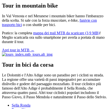
Tour in mountain bike
In Val Venosta e nel Meranese i mountain biker hanno l'imbarazzo
della scelta. Si sale con la forza muscolare, e-bike,
funivie con
trasporto bici
o con shuttle per bici.
Pratico: la completa
mappa dei trail MTB da scaricare (3,9 MB)
!
Meglio scaricarla ora sullo smartphone per averla a portata di mano
durante il tour.
Apri tour in MTB
→
Tour in bici da corsa
Le Dolomiti e l'Alto Adige sono un paradiso per i ciclisti su strada.
La regione offre una varietà di passi impegnativi per accumulare
dislivello e godere del paesaggio mozzafiato. Il tour ciclistico più
famoso dell'Alto Adige è probabilmente il Sella Ronda, che
attraversa quattro passi. Altri tour ciclistici popolari includono il
Passo Giovo, il Passo Mendola e naturalmente il Passo dello Stelvio.
Sella Ronda