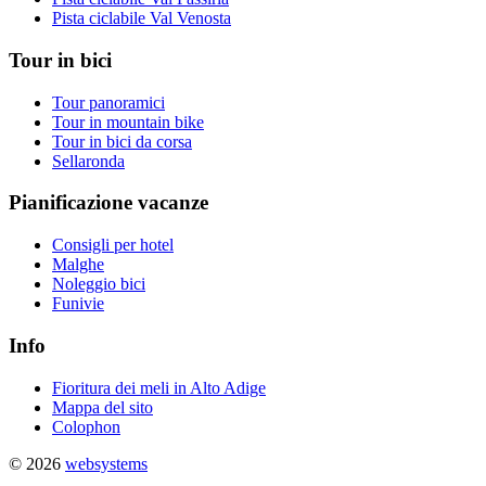
Pista ciclabile Val Venosta
Tour in bici
Tour panoramici
Tour in mountain bike
Tour in bici da corsa
Sellaronda
Pianificazione vacanze
Consigli per hotel
Malghe
Noleggio bici
Funivie
Info
Fioritura dei meli in Alto Adige
Mappa del sito
Colophon
© 2026
websystems