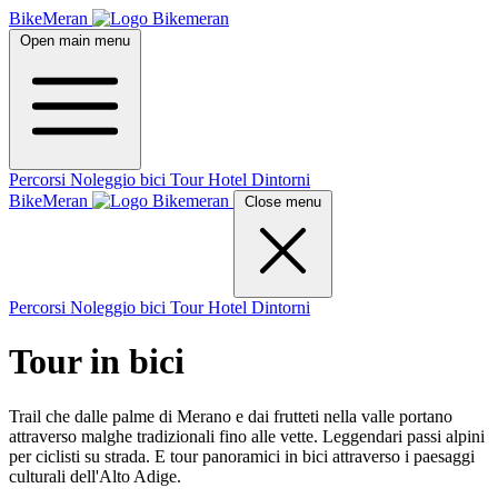
BikeMeran
Open main menu
Percorsi
Noleggio bici
Tour
Hotel
Dintorni
BikeMeran
Close menu
Percorsi
Noleggio bici
Tour
Hotel
Dintorni
Tour in bici
Trail che dalle palme di Merano e dai frutteti nella valle portano
attraverso malghe tradizionali fino alle vette. Leggendari passi alpini
per ciclisti su strada. E tour panoramici in bici attraverso i paesaggi
culturali dell'Alto Adige.