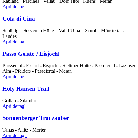
Rabland - Parcines - Vellau - Dorf Tirol - Kuens - Meran
Apri dettagli
Gola di Uina
Schlinig – Sesvenna Hütte – Val d`Uina – Scuol – Münstertal -
Laudes
Apri dettagli
Passo Gelato / Eisjöchl
Pfossental - Eishof - Eisjöchl - Stettiner Hütte - Passeiertal - Lazinser
Alm - Pfelders - Passeiertal - Meran
Apri dettagli
Holy Hansen Trail
Göflan - Silandro
Apri dettagli
Sonnenberger Trailzauber
Tanas - Allitz - Morter
Apri dettagli