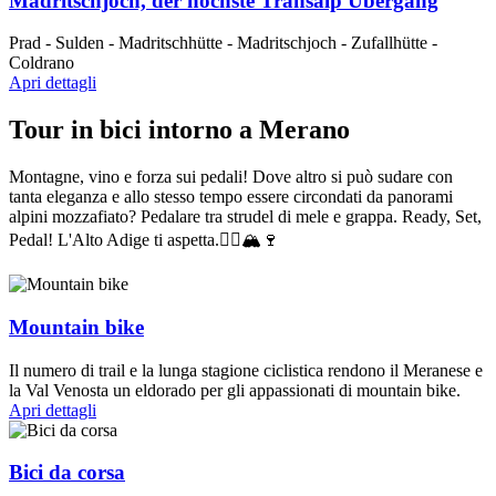
Madritschjoch, der höchste Transalp Übergang
Prad - Sulden - Madritschhütte - Madritschjoch - Zufallhütte -
Coldrano
Apri dettagli
Tour in bici intorno a Merano
Montagne, vino e forza sui pedali! Dove altro si può sudare con
tanta eleganza e allo stesso tempo essere circondati da panorami
alpini mozzafiato? Pedalare tra strudel di mele e grappa. Ready, Set,
Pedal! L'Alto Adige ti aspetta.🚴‍♂️🏔🍷
Mountain bike
Il numero di trail e la lunga stagione ciclistica rendono il Meranese e
la Val Venosta un eldorado per gli appassionati di mountain bike.
Apri dettagli
Bici da corsa