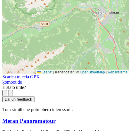
Leaflet
|
Kartendaten: ©
OpenStreetMap
|
websystems
Scarica traccia GPX
komoot.de
È stato utile?
Dai un feedback
Tour simili che potrebbero interessarti:
Meran Panoramatour