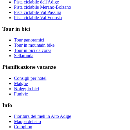
Pista ciclabile dell'Adige
Pista ciclabile Merano-Bolzano
Pista ciclabile Val Passiria
Pista ciclabile Val Venosta
Tour in bici
Tour panoramici
Tour in mountain bike
Tour in bici da corsa
Sellaronda
Pianificazione vacanze
Consigli per hotel
Malghe
Noleggio bici
Funivie
Info
Fioritura dei meli in Alto Adige
Mappa del sito
Colophon