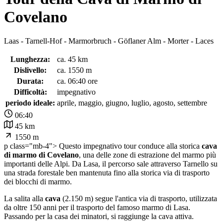
Covelano
Laas - Tarnell-Hof - Marmorbruch - Göflaner Alm - Morter - Laces
Lunghezza:
ca. 45 km
Dislivello:
ca. 1550 m
Durata:
ca. 06:40 ore
Difficoltà:
impegnativo
periodo ideale:
aprile, maggio, giugno, luglio, agosto, settembre
06:40
45 km
1550 m
p class="mb-4"> Questo impegnativo tour conduce alla storica
cava
di marmo di Covelano
, una delle zone di estrazione del marmo più
importanti delle Alpi. Da Lasa, il percorso sale attraverso Tarnello su
una strada forestale ben mantenuta fino alla storica via di trasporto
dei blocchi di marmo.
La salita alla
cava
(2.150 m) segue l'antica via di trasporto, utilizzata
da oltre 150 anni per il trasporto del famoso marmo di Lasa.
Passando per la casa dei minatori, si raggiunge la cava attiva.