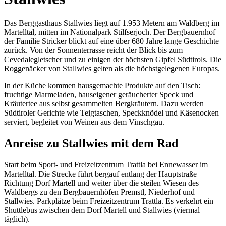
Das Berggasthaus Stallwies liegt auf 1.953 Metern am Waldberg im
Martelltal, mitten im Nationalpark Stilfserjoch. Der Bergbauernhof
der Familie Stricker blickt auf eine über 680 Jahre lange Geschichte
zurück. Von der Sonnenterrasse reicht der Blick bis zum
Cevedalegletscher und zu einigen der höchsten Gipfel Südtirols. Die
Roggenäcker von Stallwies gelten als die höchstgelegenen Europas.
In der Küche kommen hausgemachte Produkte auf den Tisch:
fruchtige Marmeladen, hauseigener geräucherter Speck und
Kräutertee aus selbst gesammelten Bergkräutern. Dazu werden
Südtiroler Gerichte wie Teigtaschen, Speckknödel und Käsenocken
serviert, begleitet von Weinen aus dem Vinschgau.
Anreise zu Stallwies mit dem Rad
Start beim Sport- und Freizeitzentrum Trattla bei Ennewasser im
Martelltal. Die Strecke führt bergauf entlang der Hauptstraße
Richtung Dorf Martell und weiter über die steilen Wiesen des
Waldbergs zu den Bergbauernhöfen Premstl, Niederhof und
Stallwies. Parkplätze beim Freizeitzentrum Trattla. Es verkehrt ein
Shuttlebus zwischen dem Dorf Martell und Stallwies (viermal
täglich).