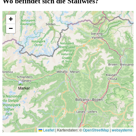
Wo befindet sich die Stallwies?
+
−
Leaflet
|
Kartendaten: ©
OpenStreetMap
|
websystems