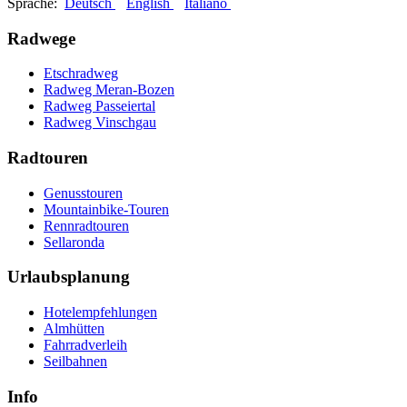
Sprache:
Deutsch
English
Italiano
Radwege
Etschradweg
Radweg Meran-Bozen
Radweg Passeiertal
Radweg Vinschgau
Radtouren
Genusstouren
Mountainbike-Touren
Rennradtouren
Sellaronda
Urlaubsplanung
Hotelempfehlungen
Almhütten
Fahrradverleih
Seilbahnen
Info