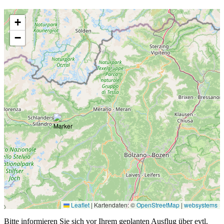
+
−
Leaflet
|
Kartendaten: ©
OpenStreetMap
|
websystems
Bitte informieren Sie sich vor Ihrem geplanten Ausflug über evtl.