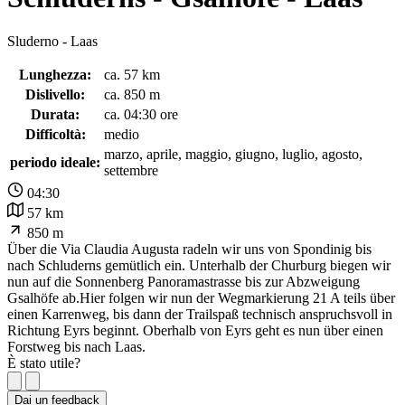
Sluderno - Laas
Lunghezza:
ca. 57 km
Dislivello:
ca. 850 m
Durata:
ca. 04:30 ore
Difficoltà:
medio
marzo, aprile, maggio, giugno, luglio, agosto,
periodo ideale:
settembre
04:30
57 km
850 m
Über die Via Claudia Augusta radeln wir uns von Spondinig bis
nach Schluderns gemütlich ein. Unterhalb der Churburg biegen wir
nun auf die Sonnenberg Panoramastrasse bis zur Abzweigung
Gsalhöfe ab.Hier folgen wir nun der Wegmarkierung 21 A teils über
einen Karrenweg, bis dann der Trailspaß technisch anspruchsvoll in
Richtung Eyrs beginnt. Oberhalb von Eyrs geht es nun über einen
Forstweg bis nach Laas.
È stato utile?
Dai un feedback