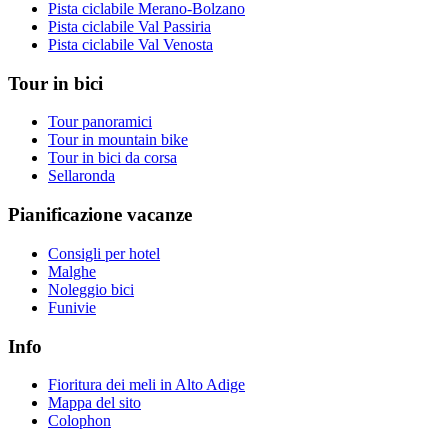
Pista ciclabile Merano-Bolzano
Pista ciclabile Val Passiria
Pista ciclabile Val Venosta
Tour in bici
Tour panoramici
Tour in mountain bike
Tour in bici da corsa
Sellaronda
Pianificazione vacanze
Consigli per hotel
Malghe
Noleggio bici
Funivie
Info
Fioritura dei meli in Alto Adige
Mappa del sito
Colophon