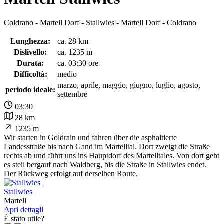
Coldrano - Martell Dorf - Stallwies - Martell Dorf - Coldrano
Lunghezza:
ca. 28 km
Dislivello:
ca. 1235 m
Durata:
ca. 03:30 ore
Difficoltà:
medio
marzo, aprile, maggio, giugno, luglio, agosto,
periodo ideale:
settembre
03:30
28 km
1235 m
Wir starten in Goldrain und fahren über die asphaltierte
Landesstraße bis nach Gand im Martelltal. Dort zweigt die Straße
rechts ab und führt uns ins Hauptdorf des Martelltales. Von dort geht
es steil bergauf nach Waldberg, bis die Straße in Stallwies endet.
Der Rückweg erfolgt auf derselben Route.
Stallwies
Martell
Apri dettagli
È stato utile?