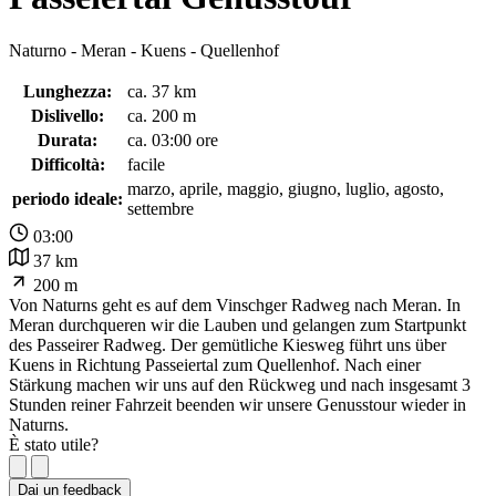
Naturno - Meran - Kuens - Quellenhof
Lunghezza:
ca. 37 km
Dislivello:
ca. 200 m
Durata:
ca. 03:00 ore
Difficoltà:
facile
marzo, aprile, maggio, giugno, luglio, agosto,
periodo ideale:
settembre
03:00
37 km
200 m
Von Naturns geht es auf dem Vinschger Radweg nach Meran. In
Meran durchqueren wir die Lauben und gelangen zum Startpunkt
des Passeirer Radweg. Der gemütliche Kiesweg führt uns über
Kuens in Richtung Passeiertal zum Quellenhof. Nach einer
Stärkung machen wir uns auf den Rückweg und nach insgesamt 3
Stunden reiner Fahrzeit beenden wir unsere Genusstour wieder in
Naturns.
È stato utile?
Dai un feedback