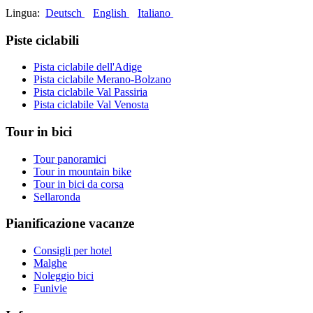
Lingua:
Deutsch
English
Italiano
Piste ciclabili
Pista ciclabile dell'Adige
Pista ciclabile Merano-Bolzano
Pista ciclabile Val Passiria
Pista ciclabile Val Venosta
Tour in bici
Tour panoramici
Tour in mountain bike
Tour in bici da corsa
Sellaronda
Pianificazione vacanze
Consigli per hotel
Malghe
Noleggio bici
Funivie