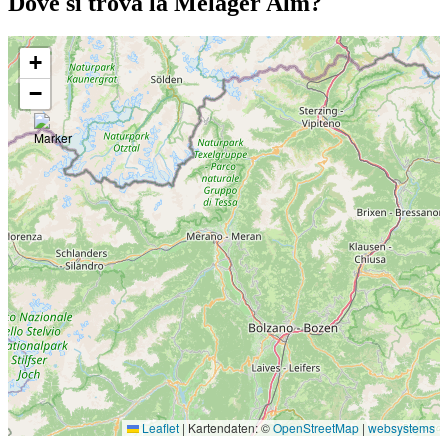
Dove si trova la Melager Alm?
+
−
Leaflet
|
Kartendaten: ©
OpenStreetMap
|
websystems