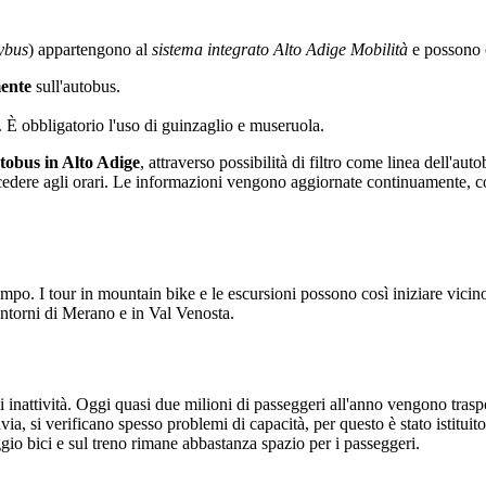
tybus
) appartengono al
sistema integrato Alto Adige Mobilità
e possono e
ente
sull'autobus.
. È obbligatorio l'uso di guinzaglio e museruola.
utobus in Alto Adige
, attraverso possibilità di filtro come linea dell'aut
edere agli orari. Le informazioni vengono aggiornate continuamente, così
mpo. I tour in mountain bike e le escursioni possono così iniziare vicino
ntorni di Merano e in Val Venosta.
di inattività. Oggi quasi due milioni di passeggeri all'anno vengono tras
tavia, si verificano spesso problemi di capacità, per questo è stato istitu
eggio bici e sul treno rimane abbastanza spazio per i passeggeri.