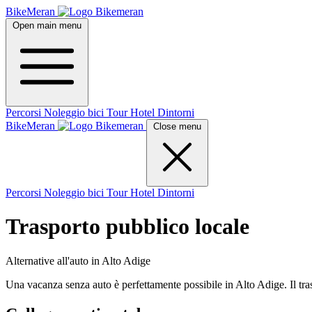
BikeMeran
Open main menu
Percorsi
Noleggio bici
Tour
Hotel
Dintorni
BikeMeran
Close menu
Percorsi
Noleggio bici
Tour
Hotel
Dintorni
Trasporto pubblico locale
Alternative all'auto in Alto Adige
Una vacanza senza auto è perfettamente possibile in Alto Adige. Il tra