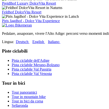
Preidlhof Luxury DolceVita Resort
Feldhof DolceVita Resort
Piris Jagdhof - Dolce Vita Experience
Pedalare, assaporare, vivere l'Alto Adige: percorsi verso momenti indi
Lingua:
Deutsch
English
Italiano
Piste ciclabili
Pista ciclabile dell'Adige
Pista ciclabile Merano-Bolzano
Pista ciclabile Val Passiria
Pista ciclabile Val Venosta
Tour in bici
Tour panoramici
Tour in mountain bike
Tour in bici da corsa
Sellaronda