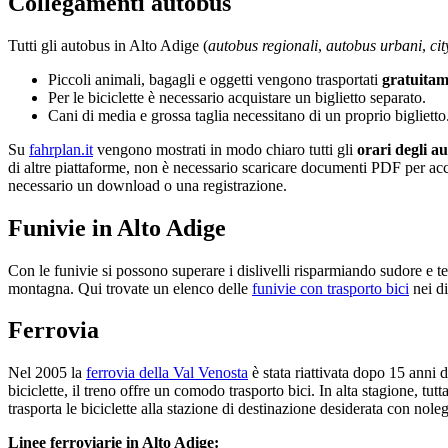
Collegamenti autobus
Tutti gli autobus in Alto Adige (
autobus regionali
,
autobus urbani
,
ci
Piccoli animali, bagagli e oggetti vengono trasportati
gratuitam
Per le biciclette è necessario acquistare un biglietto separato.
Cani di media e grossa taglia necessitano di un proprio biglietto
Su
fahrplan.it
vengono mostrati in modo chiaro tutti gli
orari degli a
di altre piattaforme, non è necessario scaricare documenti PDF per acc
necessario un download o una registrazione.
Funivie in Alto Adige
Con le funivie si possono superare i dislivelli risparmiando sudore e te
montagna. Qui trovate un elenco delle
funivie con trasporto bici
nei di
Ferrovia
Nel 2005 la
ferrovia della Val Venosta
è stata riattivata dopo 15 anni 
biciclette, il treno offre un comodo trasporto bici. In alta stagione, tut
trasporta le biciclette alla stazione di destinazione desiderata con nol
Linee ferroviarie in Alto Adige: