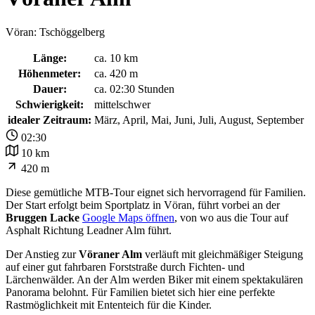
Vöran: Tschöggelberg
Länge:
ca. 10 km
Höhenmeter:
ca. 420 m
Dauer:
ca. 02:30 Stunden
Schwierigkeit:
mittelschwer
idealer Zeitraum:
März, April, Mai, Juni, Juli, August, September
02:30
10 km
420 m
Diese gemütliche MTB-Tour eignet sich hervorragend für Familien.
Der Start erfolgt beim Sportplatz in Vöran, führt vorbei an der
Bruggen Lacke
Google Maps öffnen
, von wo aus die Tour auf
Asphalt Richtung Leadner Alm führt.
Der Anstieg zur
Vöraner Alm
verläuft mit gleichmäßiger Steigung
auf einer gut fahrbaren Forststraße durch Fichten- und
Lärchenwälder. An der Alm werden Biker mit einem spektakulären
Panorama belohnt. Für Familien bietet sich hier eine perfekte
Rastmöglichkeit mit Ententeich für die Kinder.