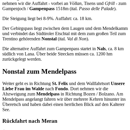
nehmen wir die Auffahrt - vorbei an
Völlan
, Tisens und
Gfrill
- zum
Gampenjoch /
Gampenpass
1518m (ital.
Passo delle Palade
).
Die Steigung liegt bei 8-9%. Auffahrt: ca. 18 km.
Der Gebirgspass liegt zwischen dem Laugen und dem Mendelkamm
und verbindet das Südtiroler Etschtal mit dem zum großen Teil zum
Trentino gehörenden
Nonstal
(ital.
Val di Non
).
Die alternative Auffahrt zum Gampenpass startet in
Nals
, ca. 8 km
südlich von Lana. Über beide Strecken müssen ca. 1200 hm
zurückgelegt werden.
Nonstal zum Mendelpass
Weiter geht es in Richtung
St. Felix
und dem Wallfahrtsort
Unsere
Liebe Frau im Walde
nach
Fondo
. Dort nehmen wir die
Abzweigung zum
Mendelpass
in Richtung Bozen / Bolzano. Am
Mendelpass angelangt fahren wir über mehrere Kehren hinunter ins
Überetsch und haben dabei einen herrlichen Blick auf den Kalterer
See.
Rückfahrt nach Meran