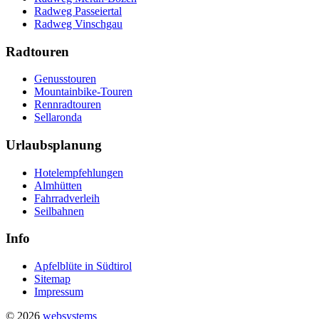
Radweg Passeiertal
Radweg Vinschgau
Radtouren
Genusstouren
Mountainbike-Touren
Rennradtouren
Sellaronda
Urlaubsplanung
Hotelempfehlungen
Almhütten
Fahrradverleih
Seilbahnen
Info
Apfelblüte in Südtirol
Sitemap
Impressum
© 2026
websystems