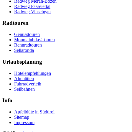
Radweg Meran-Bozen
Radweg Passeiertal
Radweg Vinschgau
Radtouren
Genusstouren
Mountainbike-Touren
Rennradtouren
Sellaronda
Urlaubsplanung
Hotelempfehlungen
Almhütten
Fahrradverleih
Seilbahnen
Info
Apfelblüte in Südtirol
Sitemap
Impressum