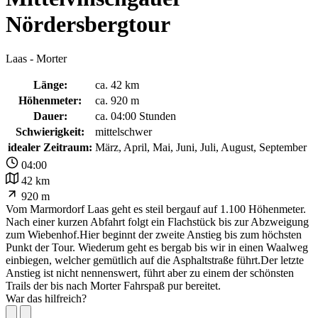
Nördersbergtour
Laas - Morter
Länge:
ca. 42 km
Höhenmeter:
ca. 920 m
Dauer:
ca. 04:00 Stunden
Schwierigkeit:
mittelschwer
idealer Zeitraum:
März, April, Mai, Juni, Juli, August, September
04:00
42 km
920 m
Vom Marmordorf Laas geht es steil bergauf auf 1.100 Höhenmeter.
Nach einer kurzen Abfahrt folgt ein Flachstück bis zur Abzweigung
zum Wiebenhof.Hier beginnt der zweite Anstieg bis zum höchsten
Punkt der Tour. Wiederum geht es bergab bis wir in einen Waalweg
einbiegen, welcher gemütlich auf die Asphaltstraße führt.Der letzte
Anstieg ist nicht nennenswert, führt aber zu einem der schönsten
Trails der bis nach Morter Fahrspaß pur bereitet.
War das hilfreich?