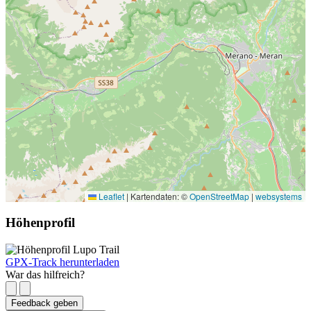
Leaflet
|
Kartendaten: ©
OpenStreetMap
|
websystems
Höhenprofil
GPX-Track herunterladen
War das hilfreich?
Feedback geben