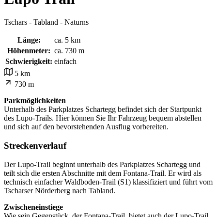
Tschars - Tabland - Naturns
Länge:
ca. 5 km
Höhenmeter:
ca. 730 m
Schwierigkeit:
einfach
5 km
730 m
Parkmöglichkeiten
Unterhalb des Parkplatzes Schartegg befindet sich der Startpunkt
des Lupo-Trails. Hier können Sie Ihr Fahrzeug bequem abstellen
und sich auf den bevorstehenden Ausflug vorbereiten.
Streckenverlauf
Der Lupo-Trail beginnt unterhalb des Parkplatzes Schartegg und
teilt sich die ersten Abschnitte mit dem Fontana-Trail. Er wird als
technisch einfacher Waldboden-Trail (S1) klassifiziert und führt vom
Tscharser Nörderberg nach Tabland.
Zwischeneinstiege
Wie sein Gegenstück, der Fontana-Trail, bietet auch der Lupo-Trail