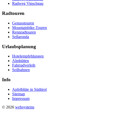
Radweg Vinschgau
Radtouren
Genusstouren
Mountainbike-Touren
Rennradtouren
Sellaronda
Urlaubsplanung
Hotelempfehlungen
Almhütten
Fahrradverleih
Seilbahnen
Info
Apfelblüte in Südtirol
Sitemap
Impressum
© 2026
websystems