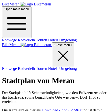
BikeMeran
Open main menu
Radwege
Radverleih
Touren
Hotels
Umgebung
BikeMeran
Close menu
Radwege
Radverleih
Touren
Hotels
Umgebung
Stadtplan von Meran
Der Stadtplan hilft Sehenswürdigkeiten, wie den
Pulverturm
oder
das
Kurhaus
, sowie benachbarte Orte wie bspw. Dorf Tirol zu
erreichen.
Die Karte gibt es hier als
Download
(.png ~2 MB)
und ist damit