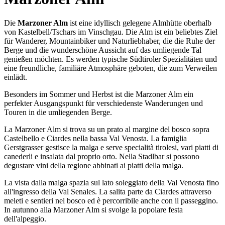
Die
Marzoner Alm
ist eine idyllisch gelegene Almhütte oberhalb
von Kastelbell/Tschars im Vinschgau. Die Alm ist ein beliebtes Ziel
für Wanderer, Mountainbiker und Naturliebhaber, die die Ruhe der
Berge und die wunderschöne Aussicht auf das umliegende Tal
genießen möchten. Es werden typische Südtiroler Spezialitäten und
eine freundliche, familiäre Atmosphäre geboten, die zum Verweilen
einlädt.
Besonders im Sommer und Herbst ist die Marzoner Alm ein
perfekter Ausgangspunkt für verschiedenste Wanderungen und
Touren in die umliegenden Berge.
La Marzoner Alm si trova su un prato al margine del bosco sopra
Castelbello e Ciardes nella bassa Val Venosta. La famiglia
Gerstgrasser gestisce la malga e serve specialità tirolesi, vari piatti di
canederli e insalata dal proprio orto. Nella Stadlbar si possono
degustare vini della regione abbinati ai piatti della malga.
La vista dalla malga spazia sul lato soleggiato della Val Venosta fino
all'ingresso della Val Senales. La salita parte da Ciardes attraverso
meleti e sentieri nel bosco ed è percorribile anche con il passeggino.
In autunno alla Marzoner Alm si svolge la popolare festa
dell'alpeggio.