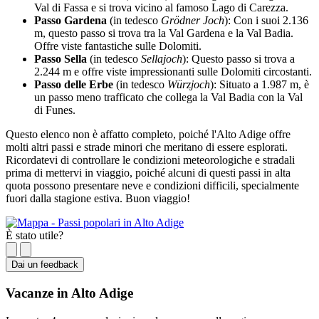
Val di Fassa e si trova vicino al famoso Lago di Carezza.
Passo Gardena
(in tedesco
Grödner Joch
): Con i suoi 2.136
m, questo passo si trova tra la Val Gardena e la Val Badia.
Offre viste fantastiche sulle Dolomiti.
Passo Sella
(in tedesco
Sellajoch
): Questo passo si trova a
2.244 m e offre viste impressionanti sulle Dolomiti circostanti.
Passo delle Erbe
(in tedesco
Würzjoch
): Situato a 1.987 m, è
un passo meno trafficato che collega la Val Badia con la Val
di Funes.
Questo elenco non è affatto completo, poiché l'Alto Adige offre
molti altri passi e strade minori che meritano di essere esplorati.
Ricordatevi di controllare le condizioni meteorologiche e stradali
prima di mettervi in viaggio, poiché alcuni di questi passi in alta
quota possono presentare neve e condizioni difficili, specialmente
fuori dalla stagione estiva. Buon viaggio!
È stato utile?
Dai un feedback
Vacanze in Alto Adige