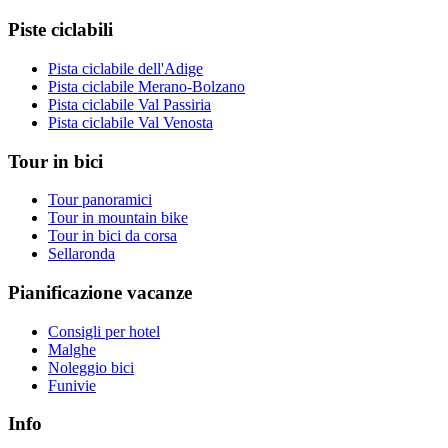
Piste ciclabili
Pista ciclabile dell'Adige
Pista ciclabile Merano-Bolzano
Pista ciclabile Val Passiria
Pista ciclabile Val Venosta
Tour in bici
Tour panoramici
Tour in mountain bike
Tour in bici da corsa
Sellaronda
Pianificazione vacanze
Consigli per hotel
Malghe
Noleggio bici
Funivie
Info