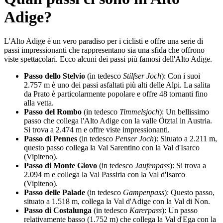
Adige?
L'Alto Adige è un vero paradiso per i ciclisti e offre una serie di
passi impressionanti che rappresentano sia una sfida che offrono
viste spettacolari. Ecco alcuni dei passi più famosi dell'Alto Adige.
Passo dello Stelvio
(in tedesco
Stilfser Joch
): Con i suoi
2.757 m è uno dei passi asfaltati più alti delle Alpi. La salita
da Prato è particolarmente popolare e offre 48 tornanti fino
alla vetta.
Passo del Rombo
(in tedesco
Timmelsjoch
): Un bellissimo
passo che collega l'Alto Adige con la valle Ötztal in Austria.
Si trova a 2.474 m e offre viste impressionanti.
Passo di Pennes
(in tedesco
Penser Joch
): Situato a 2.211 m,
questo passo collega la Val Sarentino con la Val d'Isarco
(Vipiteno).
Passo di Monte Giovo
(in tedesco
Jaufenpass
): Si trova a
2.094 m e collega la Val Passiria con la Val d'Isarco
(Vipiteno).
Passo delle Palade
(in tedesco
Gampenpass
): Questo passo,
situato a 1.518 m, collega la Val d'Adige con la Val di Non.
Passo di Costalunga
(in tedesco
Karerpass
): Un passo
relativamente basso (1.752 m) che collega la Val d'Ega con la