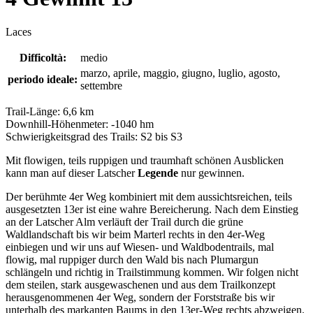
Laces
Difficoltà:
medio
marzo, aprile, maggio, giugno, luglio, agosto,
periodo ideale:
settembre
Trail-Länge: 6,6 km
Downhill-Höhenmeter: -1040 hm
Schwierigkeitsgrad des Trails: S2 bis S3
Mit flowigen, teils ruppigen und traumhaft schönen Ausblicken
kann man auf dieser Latscher
Legende
nur gewinnen.
Der berühmte 4er Weg kombiniert mit dem aussichtsreichen, teils
ausgesetzten 13er ist eine wahre Bereicherung. Nach dem Einstieg
an der Latscher Alm verläuft der Trail durch die grüne
Waldlandschaft bis wir beim Marterl rechts in den 4er-Weg
einbiegen und wir uns auf Wiesen- und Waldbodentrails, mal
flowig, mal ruppiger durch den Wald bis nach Plumargun
schlängeln und richtig in Trailstimmung kommen. Wir folgen nicht
dem steilen, stark ausgewaschenen und aus dem Trailkonzept
herausgenommenen 4er Weg, sondern der Forststraße bis wir
unterhalb des markanten Baums in den 13er-Weg rechts abzweigen.